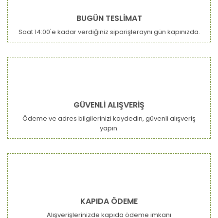
Yorum Yaz
Ürün resmi kalitesiz, bozuk veya görüntülenemiyor.
BUGÜN TESLİMAT
Ürün açıklamasında eksik bilgiler bulunuyor.
Saat 14:00'e kadar verdiğiniz siparişleraynı gün kapınızda.
Ürün bilgilerinde hatalar bulunuyor.
Ürün fiyatı diğer sitelerden daha pahalı.
Bu ürüne benzer farklı alternatifler olmalı.
GÜVENLİ ALIŞVERİŞ
Ödeme ve adres bilgilerinizi kaydedin, güvenli alışveriş
yapın.
Gönder
KAPIDA ÖDEME
Alışverişlerinizde kapıda ödeme imkanı