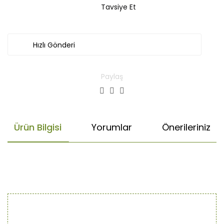
Tavsiye Et
Hızlı Gönderi
Paylaş
Ürün Bilgisi
Yorumlar
Önerileriniz
Bu ürünün fiyat bilgisi, resim, ürün açıklamalarında ve diğer
konularda yetersiz gördüğünüz noktaları öneri formunu
Bu ürüne ilk yorumu siz yapın!
kullanarak tarafımıza iletebilirsiniz.
Görüş ve önerileriniz için teşekkür ederiz.